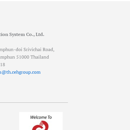
ion System Co., Ltd.
mphun-doi Srivichai Road,
amphun 51000 Thailand
518
n@th.cehgroup.com