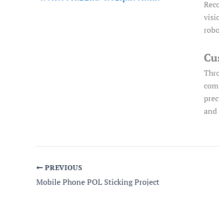
Rec
visi
robo
Cu
Thro
comp
prec
and 
PREVIOUS
Mobile Phone POL Sticking Project