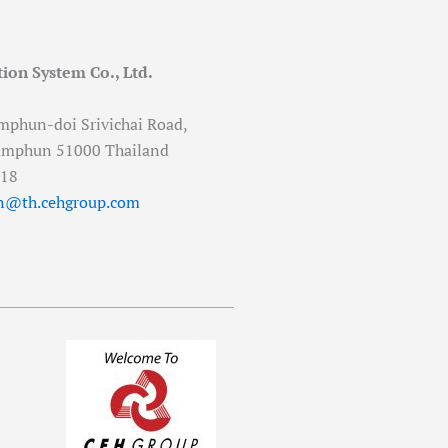
ion System Co., Ltd.
mphun-doi Srivichai Road,
amphun 51000 Thailand
518
n@th.cehgroup.com