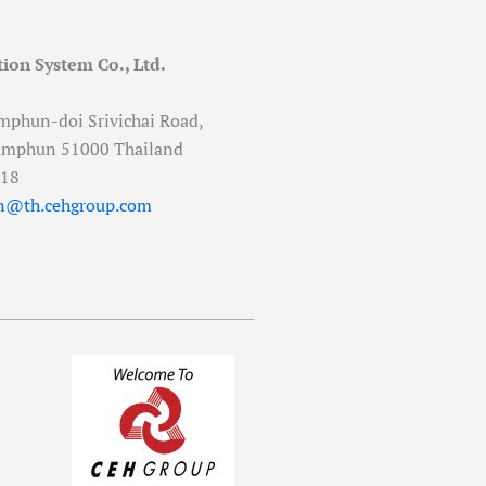
ion System Co., Ltd.
mphun-doi Srivichai Road,
amphun 51000 Thailand
518
n@th.cehgroup.com